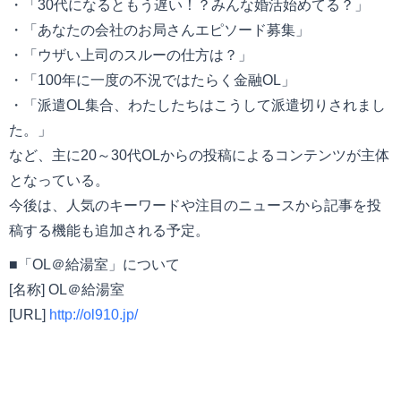
・「30代になるともう遅い！？みんな婚活始めてる？」
・「あなたの会社のお局さんエピソード募集」
・「ウザい上司のスルーの仕方は？」
・「100年に一度の不況ではたらく金融OL」
・「派遣OL集合、わたしたちはこうして派遣切りされまし
た。」
など、主に20～30代OLからの投稿によるコンテンツが主体
となっている。
今後は、人気のキーワードや注目のニュースから記事を投
稿する機能も追加される予定。
■「OL＠給湯室」について
[名称] OL＠給湯室
[URL]
http://ol910.jp/