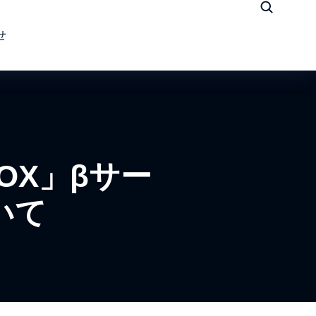
せ
OX」βサー
いて