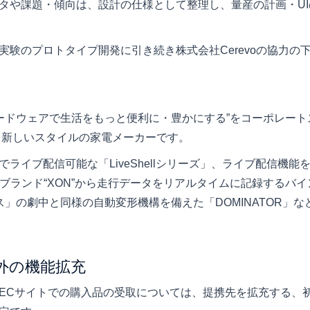
タや課題・傾向は、設計の仕様として整理し、量産の計画・U
験のプロトタイプ開発に引き続き株式会社Cerevoの協力の下
・ハードウェアで生活をもっと便利に・豊かにする”をコーポレー
る新しいスタイルの家電メーカーです。
ライブ配信可能な「LiveShellシリーズ」、ライブ配信機能
用品ブランド“XON”から走行データをリアルタイムに記録するバイ
コパス」の劇中と同様の自動変形機構を備えた「DOMINATOR」
以外の機能拡充
ECサイトでの購入品の受取については、提携先を拡充する、