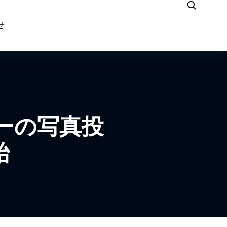
せ
ザーの写真投
始