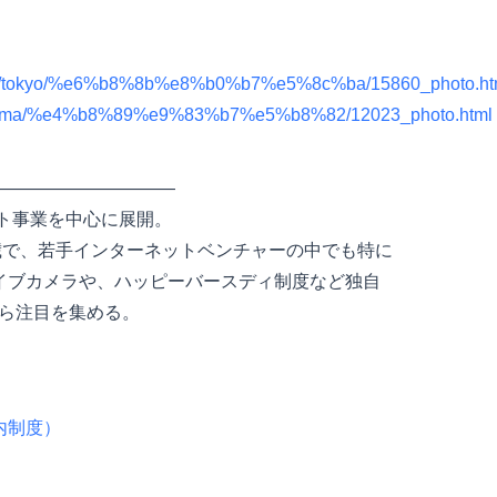
ersity/tokyo/%e6%b8%8b%e8%b0%b7%e5%8c%ba/15860_photo.ht
h/saitama/%e4%b8%89%e9%83%b7%e5%b8%82/12023_photo.html
——————————
ット事業を中心に展開。
5歳で、若手インターネットベンチャーの中でも特に
イブカメラや、ハッピーバースディ制度など独自
ら注目を集める。
内制度）