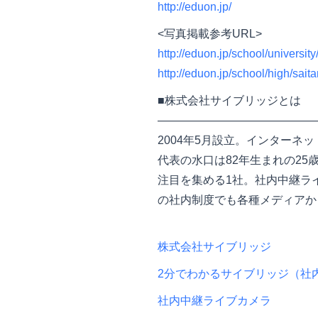
http://eduon.jp/
<写真掲載参考URL>
http://eduon.jp/school/univ
http://eduon.jp/school/hig
■株式会社サイブリッジとは
——————————————
2004年5月設立。インターネ
代表の水口は82年生まれの2
注目を集める1社。社内中継ラ
の社内制度でも各種メディアか
株式会社サイブリッジ
2分でわかるサイブリッジ（社
社内中継ライブカメラ